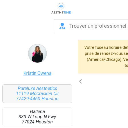
Votre fuseau horaire dét
prise de rendez-vous se
(America/Chicago). Veui
t
Kristin Owens
Pureluxe Aesthetics
11119 McCracken Cir
77429-4460 Houston
Galleria
333 W Loop N Fwy
77024 Houston